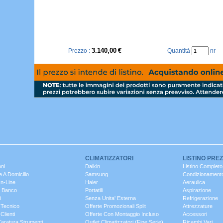
3.140,00
€
Prezzo :
Quantità
nr
CLIMATIZZATORI
LISTINO PREZ
oni
Daikin
Listino Complet
 A Domicilio
Samsung
Condizionament
On-Line
Haier
Aeraulica
l Banco
Portatili
Aspirazione
i
Senza Unita' Esterna
Refrigerazione
 Tecnico
Offerte Promozionali Split
Attrezzature
Clienti
Offerte Con Montaggio Incluso
Accessori
Taratura Strumenti
Outlet Climatizzatori (fine Serie)
Ricambi Vari