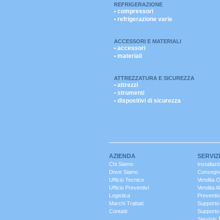
REFRIGERAZIONE
• compressori
• refrigerazione varie
ACCESSORI E MATERIALI
• accessori
• materiali
ATTREZZATURA E SICUREZZA
• attrezzi
• strumenti
• dispositivi di sicurezza
AZIENDA
SERVIZI
Chi Siamo
Installazi
Dove Siamo
Consegne
Ufficio Tecnico
Vendita 
Ufficio Preventivi
Vendita A
Logistica
Preventiv
Marchi Trattati
Supporto
Contatti
Supporto 
Servizio 