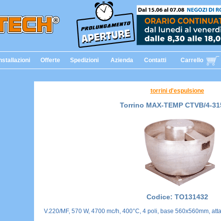
nstallazioni
Offerte
Spedizioni
Azienda
Contatti
Carrello
torrini d'espulsione
Torrino MAX-TEMP CTVB/4-31
Codice: TO131432
V.220/MF, 570 W, 4700 mc/h, 400°C, 4 poli, base 560x560mm, at