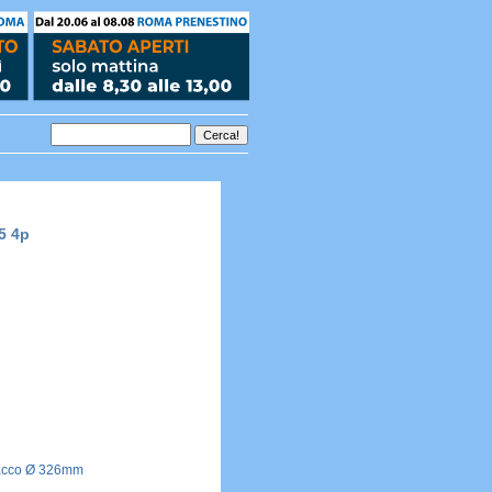
5 4p
tacco Ø 326mm