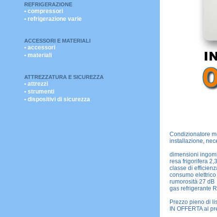
REFRIGERAZIONE
• compressori
• refrigerazione varie
ACCESSORI E MATERIALI
• accessori
• materiali
ATTREZZATURA E SICUREZZA
• attrezzi
• strumenti
• dispositivi di sicurezza
Condizionatore m
installazione, nec
dimensioni ingo
resa frigorifera 2
classe di efficien
consumo elettrico
rumorosità 27 dB
gas refrigerante 
Prezzo pieno di l
IN OFFERTA al pre