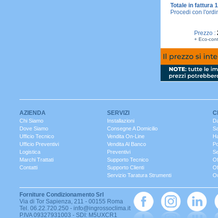
Totale in fattura
Procedi con l'ordi
Prezzo :
+ Eco-con
AZIENDA
SERVIZI
C
Chi Siamo
Installazioni
Da
Dove Siamo
Consegne A Domicilio
S
Ufficio Tecnico
Vendita On-Line
Ha
Ufficio Preventivi
Vendita Al Banco
Po
Logistica
Preventivi
Se
Marchi Trattati
Supporto Tecnico
Of
Contatti
Supporto Clienti
Of
Servizio Taratura Strumenti
Ou
Forniture Condizionamento Srl
Via di Tor Sapienza, 211 - 00155 Roma
Tel. 06.22.720.250 - info@ingrossoclima.it
P.IVA 09327931003 - SDI: M5UXCR1