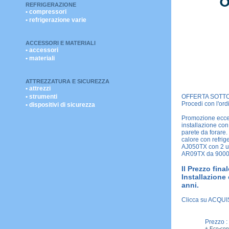
REFRIGERAZIONE
• compressori
• refrigerazione varie
ACCESSORI E MATERIALI
• accessori
• materiali
ATTREZZATURA E SICUREZZA
• attrezzi
• strumenti
OFFERTA SOTTO
Procedi con l'or
• dispositivi di sicurezza
Promozione eccez
installazione con
parete da forare.
calore con refri
AJ050TX con 2 u
AR09TX da 9000 
Il Prezzo fin
Installazione
anni.
Clicca su ACQUIS
Prezzo :
+ Eco-con