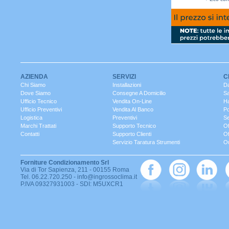
AZIENDA
SERVIZI
C
Chi Siamo
Installazioni
Da
Dove Siamo
Consegne A Domicilio
S
Ufficio Tecnico
Vendita On-Line
Ha
Ufficio Preventivi
Vendita Al Banco
Po
Logistica
Preventivi
Se
Marchi Trattati
Supporto Tecnico
Of
Contatti
Supporto Clienti
Of
Servizio Taratura Strumenti
Ou
Forniture Condizionamento Srl
Via di Tor Sapienza, 211 - 00155 Roma
Tel. 06.22.720.250 - info@ingrossoclima.it
P.IVA 09327931003 - SDI: M5UXCR1